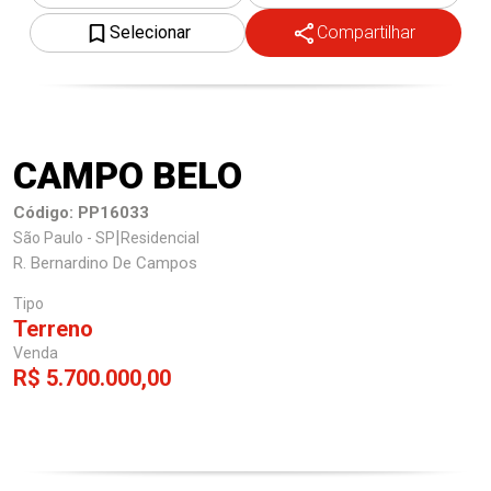
Selecionar
Compartilhar
Trabalhe Conosco
CAMPO BELO
Código: PP16033
|
São Paulo - SP
Residencial
R. Bernardino De Campos
Tipo
Terreno
Venda
R$ 5.700.000,00