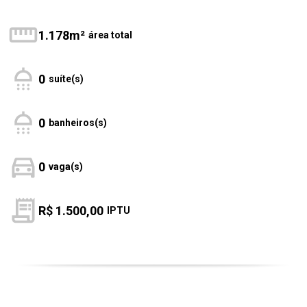
1.178m²
área total
0
suíte(s)
0
banheiros(s)
0
vaga(s)
R$ 1.500,00
IPTU