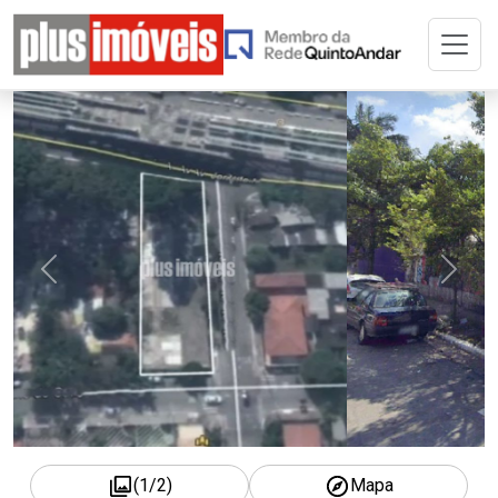
Home
Buscar Imóvel
A Plus
Cadastre seu Imóvel
Adm. de Imóvel
Permuta
Imóveis Selecionados
(
2
/
2
)
Mapa