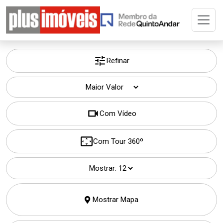
Home
Buscar Imóvel
Refinar
A Plus
Com Vídeo
Cadastre seu Imóvel
Com Tour 360º
Adm. de Imóvel
Mostrar:
Permuta
Mostrar Mapa
Imóveis Selecionados