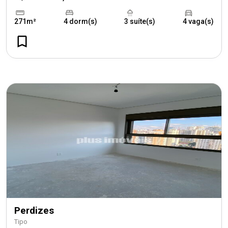
271m²
4 dorm(s)
3 suíte(s)
4 vaga(s)
Perdizes
Tipo