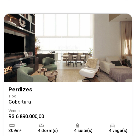
Perdizes
Tipo
Cobertura
Venda
R$ 6.890.000,00
309m²
4 dorm(s)
4 suíte(s)
4 vaga(s)