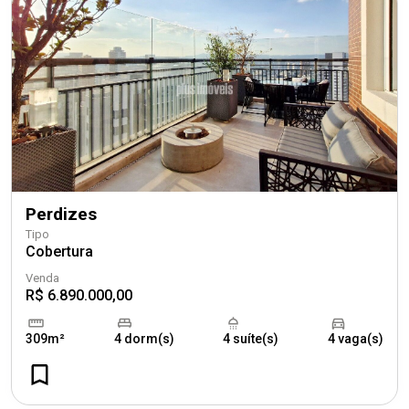
Perdizes
Tipo
Cobertura
Venda
R$ 6.890.000,00
309m²
4 dorm(s)
4 suíte(s)
4 vaga(s)