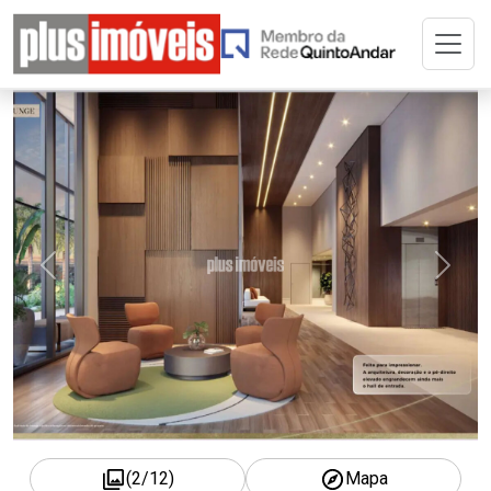
Home
Buscar Imóvel
A Plus
Cadastre seu Imóvel
Adm. de Imóvel
Permuta
Imóveis Selecionados
(
2
/
12
)
Mapa