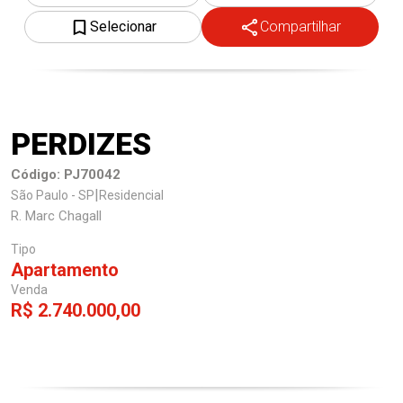
Selecionar
Compartilhar
Trabalhe Conosco
PERDIZES
Código: PJ70042
|
São Paulo - SP
Residencial
R. Marc Chagall
Tipo
Apartamento
Venda
R$ 2.740.000,00