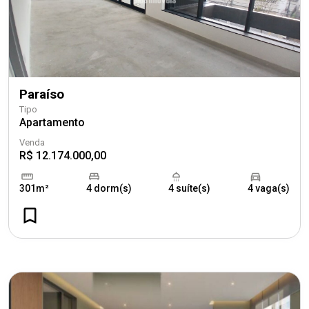
Paraíso
Tipo
Apartamento
Venda
R$ 12.174.000,00
301m²
4 dorm(s)
4 suíte(s)
4 vaga(s)