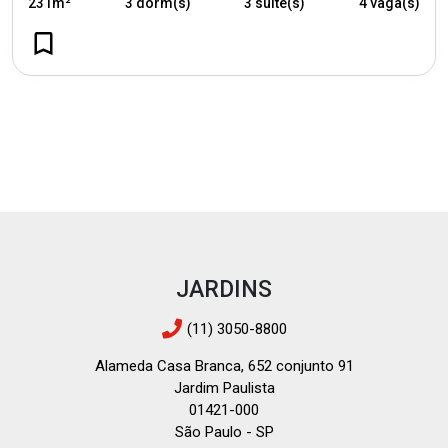
231m²
3 dorm(s)
3 suíte(s)
4 vaga(s)
JARDINS
(11) 3050-8800
Alameda Casa Branca, 652 conjunto 91
Jardim Paulista
01421-000
São Paulo - SP