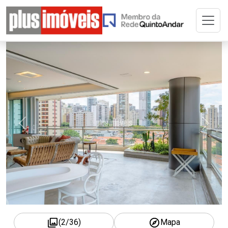
Home
Buscar Imóvel
A Plus
Cadastre seu Imóvel
Adm. de Imóvel
Permuta
Imóveis Selecionados
(
2
/
36
)
Mapa