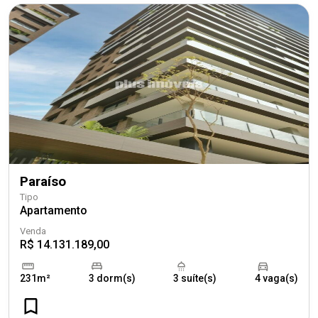
Paraíso
Tipo
Apartamento
Venda
R$ 14.131.189,00
231m²
3 dorm(s)
3 suíte(s)
4 vaga(s)