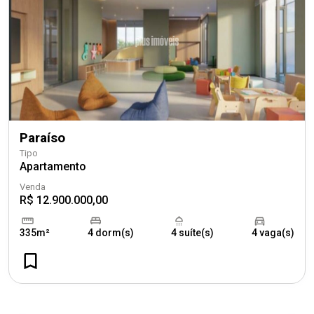
Paraíso
Tipo
Apartamento
Venda
R$ 12.900.000,00
335m²
4 dorm(s)
4 suíte(s)
4 vaga(s)