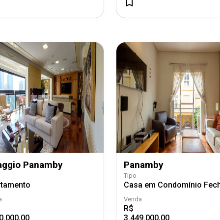
laggio Panamby
Panamby
Tipo
rtamento
Casa em Condomínio Fec
a
Venda
R$
0.000,00
3.449.000,00