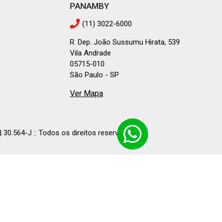
PANAMBY
(11) 3022-6000
R. Dep. João Sussumu Hirata, 539
Vila Andrade
05715-010
São Paulo - SP
Ver Mapa
30.564-J :: Todos os direitos reservados.
LINKS PARA AS PRINCIPAIS BUSCAS
-
-
eis em
Aclimação
Imóveis em
Água Branca
Imóveis em
Água
Mostrar mais
-
-
m
Alto Da Mooca
Imóveis em
Alto De Pinheiros
Imóveis em
Am
-
-
-
ém
Imóveis em
Belenzinho
Imóveis em
Bom Retiro
Imóvei