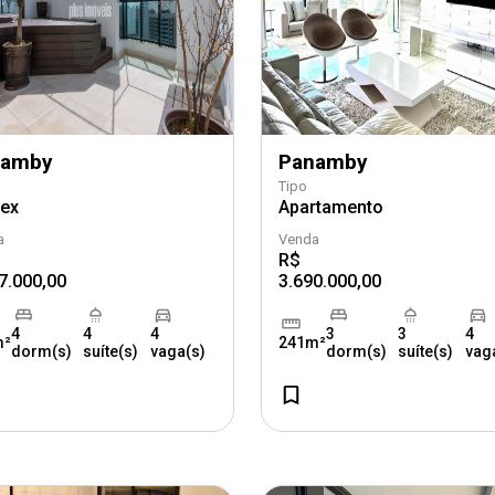
namby
Panamby
Tipo
lex
Apartamento
a
Venda
R$
7.000,00
3.690.000,00
4
4
4
3
3
4
m²
241m²
dorm(s)
suíte(s)
vaga(s)
dorm(s)
suíte(s)
vag