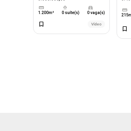
1.200m²
0 suíte(s)
0 vaga(s)
215
Vídeo