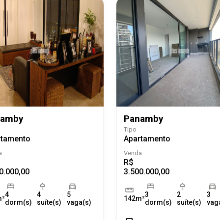
namby
Panamby
Tipo
rtamento
Apartamento
a
Venda
R$
0.000,00
3.500.000,00
4
4
5
3
2
3
m²
142m²
dorm(s)
suíte(s)
vaga(s)
dorm(s)
suíte(s)
vag