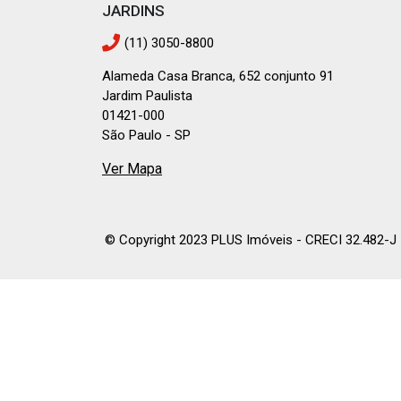
JARDINS
(11) 3050-8800
Alameda Casa Branca, 652 conjunto 91
Jardim Paulista
01421-000
São Paulo - SP
Ver Mapa
© Copyright 2023 PLUS Imóveis - CRECI 32.482-J | 
Imóveis à venda em São Paulo:
Imóv
-
-
Imóveis em
Alto Da Lapa
Imóveis e
-
-
Imóveis em
Bela Vista
Imóveis em
Bel