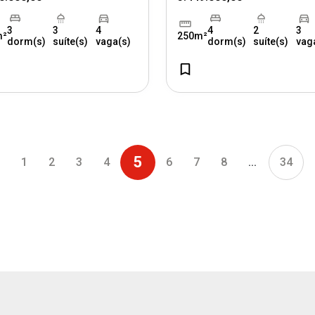
3
3
4
4
2
3
m²
250m²
dorm(s)
suíte(s)
vaga(s)
dorm(s)
suíte(s)
vag
5
1
2
3
4
6
7
8
...
34