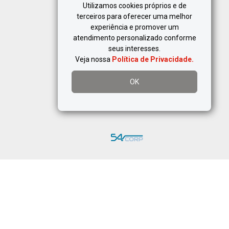
Utilizamos cookies próprios e de
terceiros para oferecer uma melhor
experiência e promover um
atendimento personalizado conforme
seus interesses.
Política de Privacidade
Veja nossa
Política de Privacidade.
OK
-
 Rasa
Imóveis em
Alto Da Boa Vista
-
ericanópolis
Imóveis em
Barra Funda
-
s em
Bosque Da Saúde
Imóveis em
Brás