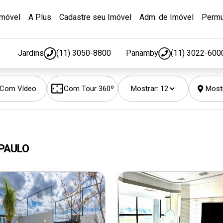
Imóvel
A Plus
Cadastre seu Imóvel
Adm. de Imóvel
Permu
Jardins
(11) 3050-8800
Panamby
(11) 3022-600
Com Vídeo
Com Tour 360º
Mostrar:
Most
 PAULO