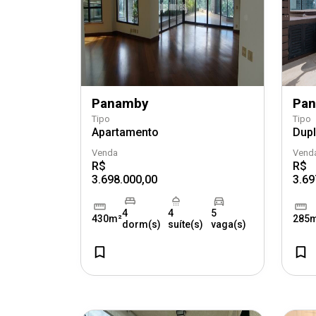
Panamby
Pa
Tipo
Tipo
Apartamento
Dup
Venda
Vend
R$
R$
3.698.000,00
3.69
4
4
5
430m²
285
dorm(s)
suíte(s)
vaga(s)