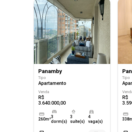
Panamby
Pa
Tipo
Tipo
Apartamento
Apa
Venda
Vend
R$
R$
3.640.000,00
3.59
3
3
4
260m²
338
dorm(s)
suíte(s)
vaga(s)