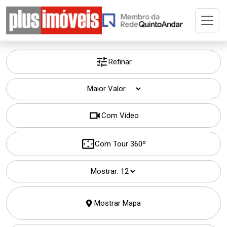
Home
Buscar Imóvel
Refinar
A Plus
Com Vídeo
Cadastre seu Imóvel
Com Tour 360º
Adm. de Imóvel
Mostrar:
Permuta
Mostrar Mapa
Imóveis Selecionados