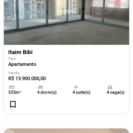
Itaim Bibi
Tipo
Apartamento
Venda
R$ 15.900.000,00
335m²
4 dorm(s)
4 suíte(s)
4 vaga(s)