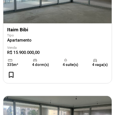
Itaim Bibi
Tipo
Apartamento
Venda
R$ 15.900.000,00
335m²
4 dorm(s)
4 suíte(s)
4 vaga(s)