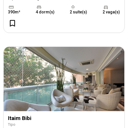
390m²
4 dorm(s)
2 suíte(s)
2 vaga(s)
Itaim Bibi
Tipo