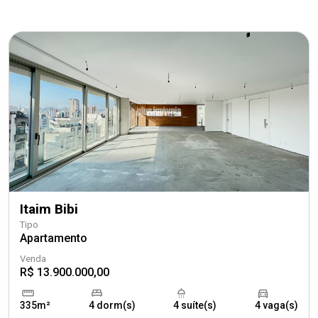
Itaim Bibi
Tipo
Apartamento
Venda
R$ 13.900.000,00
335m²
4 dorm(s)
4 suíte(s)
4 vaga(s)