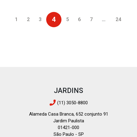
4
1
2
3
5
6
7
...
24
JARDINS
(11) 3050-8800
Alameda Casa Branca, 652 conjunto 91
Jardim Paulista
01421-000
São Paulo - SP