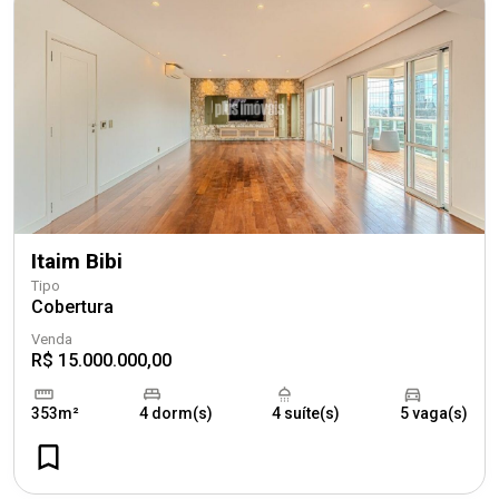
Itaim Bibi
Tipo
Cobertura
Venda
R$ 15.000.000,00
353m²
4 dorm(s)
4 suíte(s)
5 vaga(s)