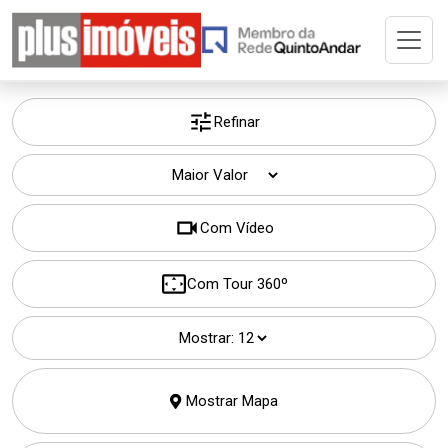
Home
Buscar Imóvel
Refinar
A Plus
Com Vídeo
Cadastre seu Imóvel
Com Tour 360º
Adm. de Imóvel
Mostrar:
Permuta
Mostrar Mapa
Imóveis Selecionados