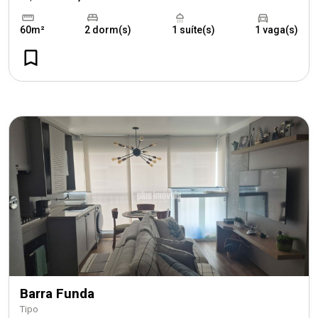
60m²
2 dorm(s)
1 suíte(s)
1 vaga(s)
Barra Funda
Tipo